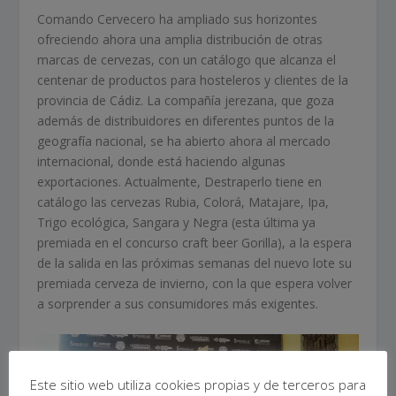
Comando Cervecero ha ampliado sus horizontes
ofreciendo ahora una amplia distribución de otras
marcas de cervezas, con un catálogo que alcanza el
centenar de productos para hosteleros y clientes de la
provincia de Cádiz. La compañía jerezana, que goza
además de distribuidores en diferentes puntos de la
geografía nacional, se ha abierto ahora al mercado
internacional, donde está haciendo algunas
exportaciones. Actualmente, Destraperlo tiene en
catálogo las cervezas Rubia, Colorá, Matajare, Ipa,
Trigo ecológica, Sangara y Negra (esta última ya
premiada en el concurso craft beer Gorilla), a la espera
de la salida en las próximas semanas del nuevo lote su
premiada cerveza de invierno, con la que espera volver
a sorprender a sus consumidores más exigentes.
Este sitio web utiliza cookies propias y de terceros para