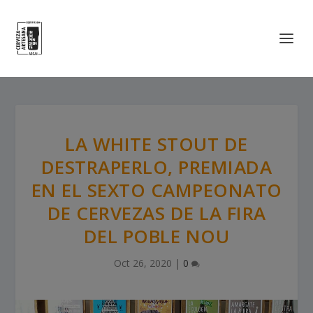
LA WHITE STOUT DE
DESTRAPERLO, PREMIADA
EN EL SEXTO CAMPEONATO
DE CERVEZAS DE LA FIRA
DEL POBLE NOU
Oct 26, 2020
|
0