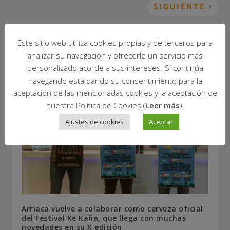
SIGUIENTE
El futuro de la cerveza en España… según la IA de Chat GTP
Este sitio web utiliza cookies propias y de terceros para
analizar su navegación y ofrecerle un servicio más
ENTRADAS RELACIONADAS
personalizado acorde a sus intereses. Si continúa
navegando está dando su consentimiento para la
aceptación de las mencionadas cookies y la aceptación de
nuestra Política de Cookies (
Leer más
).
Ajustes de cookies
Aceptar
Arriaca vuelve a colaborar como cerveza oficial
del Festival Ke Kaña, que llega con muchas
novedades en su X edición