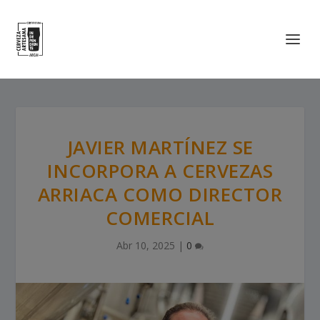
JAVIER MARTÍNEZ SE
INCORPORA A CERVEZAS
ARRIACA COMO DIRECTOR
COMERCIAL
Abr 10, 2025
|
0