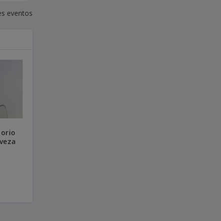
es eventos
torio
rveza