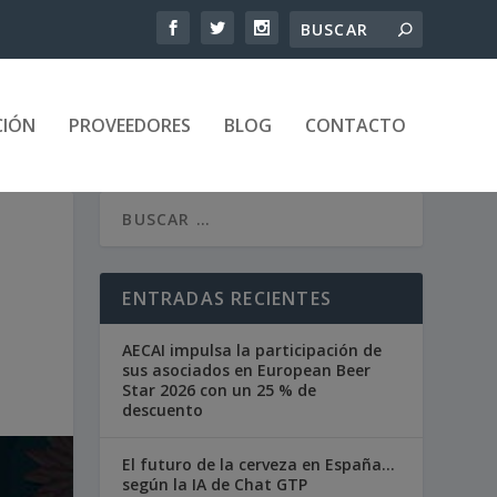
CIÓN
PROVEEDORES
BLOG
CONTACTO
ENTRADAS RECIENTES
AECAI impulsa la participación de
sus asociados en European Beer
Star 2026 con un 25 % de
descuento
El futuro de la cerveza en España…
según la IA de Chat GTP