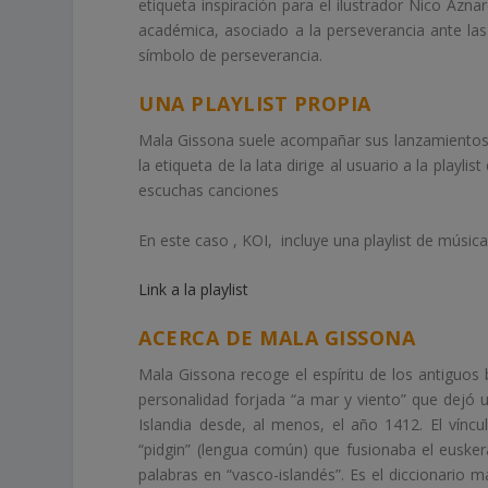
etiqueta inspiración para el ilustrador Nico Azn
académica, asociado a la perseverancia ante las
símbolo de perseverancia.
UNA PLAYLIST PROPIA
Mala Gissona suele acompañar sus lanzamientos d
la etiqueta de la lata dirige al usuario a la play
escuchas canciones
En este caso , KOI, incluye una playlist de músic
Link a la playlist
ACERCA DE MALA GISSONA
Mala Gissona recoge el espíritu de los antiguos
personalidad forjada “a mar y viento” que dejó 
Islandia desde, al menos, el año 1412. El víncu
“pidgin” (lengua común) que fusionaba el euske
palabras en “vasco-islandés”. Es el diccionario m