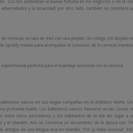
arez. Los koi simbolizan la buena fortuna en los negocios o en la vid
 adversidades y la tenacidad; por otro lado, también se considera u
e cervezas en lata de 44cl con una playlist. Un código QR alojado e
list de Spotify creada para acompañar el consumo de la cerveza mientra
a experimental perfecta para el maridaje sensorial con la cerveza.
 balleneros vascos en sus largas campañas en el Atlántico Norte. Un
una profunda huella. Los balleneros vascos faenaron en las costas d
lo entre estos pescadores y los habitantes de la isla dio lugar a u
ra y el islandés. Aún se conserva un documento de la época con 74
ás antiguo de una lengua viva en Islandia. “For ju Mala Gissuna”. Est