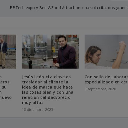
BBTech expo y Beer&Food Attraction: una sola cita, dos grand
n
Jesús León «La clave es
Con sello de Labora
ceros
trasladar al cliente la
especializado en ce
 su
idea de marca que hace
3 septiembre, 2020
n
las cosas bien y con una
nuevo
relación calidad/precio
muy alta»
18 diciembre, 2023