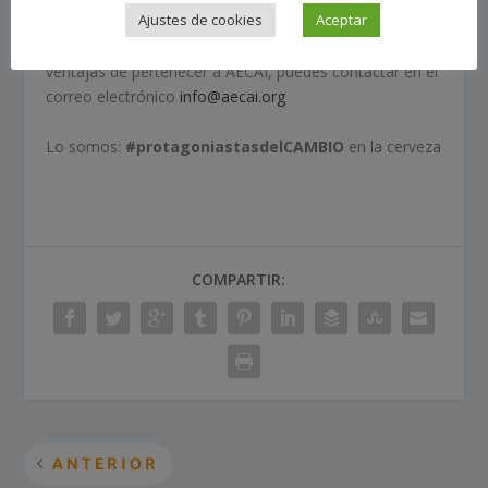
Ajustes de cookies
Aceptar
Para obtener más información y beneficiarte de las
ventajas de pertenecer a AECAI, puedes contactar en el
correo electrónico
info@aecai.org
Lo somos:
#protagoniastasdelCAMBIO
en la cerveza
COMPARTIR:
ANTERIOR