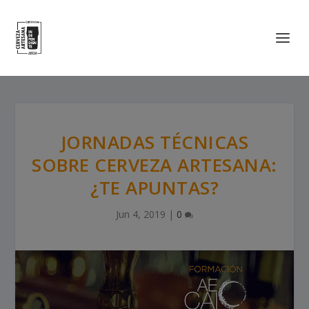
JORNADAS TÉCNICAS
SOBRE CERVEZA ARTESANA:
¿TE APUNTAS?
Jun 4, 2019
|
0