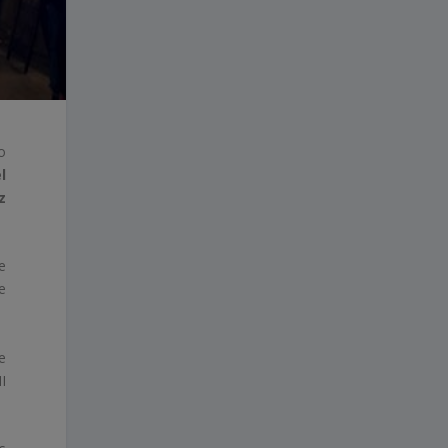
o
l
z
e
e
e
I