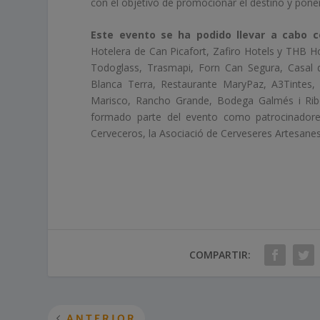
con el objetivo de promocionar el destino y poner 
Este evento se ha podido llevar a cabo 
Hotelera de Can Picafort, Zafiro Hotels y THB 
Todoglass, Trasmapi, Forn Can Segura, Casal d
Blanca Terra, Restaurante MaryPaz, A3Tintes,
Marisco, Rancho Grande, Bodega Galmés i Ribo
formado parte del evento como patrocinador
Cerveceros, la Asociació de Cerveseres Artesanes
COMPARTIR:
ANTERIOR