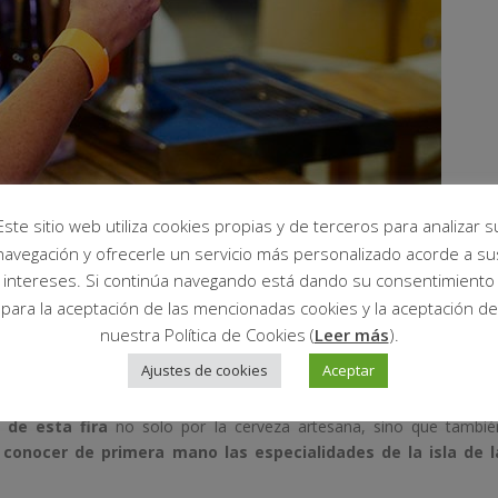
Este sitio web utiliza cookies propias y de terceros para analizar s
navegación y ofrecerle un servicio más personalizado acorde a su
NTES
intereses. Si continúa navegando está dando su consentimiento
para la aceptación de las mencionadas cookies y la aceptación de
on representación de las 3 islas (11 de Mallorca, 2 de Menorca 
nuestra Política de Cookies (
Leer más
).
 Guacho, Breaking Brou, Brusca, Forastera, Grahame Pearce
Ajustes de cookies
Aceptar
sa MON, Sa Cerviseria y Sullerica.
s de esta fira
no solo por la cerveza artesana, sino que tambié
 conocer de primera mano las especialidades de la isla de l