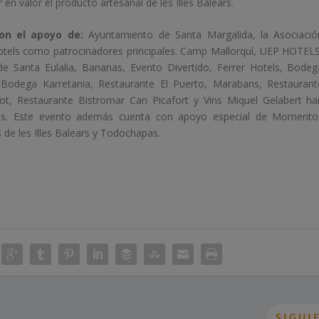
en valor el producto artesanal de les Illes Balears.
con el apoyo de:
Ayuntamiento de Santa Margalida, la Asociació
Hotels como patrocinadores principales. Camp Mallorquí, UEP HOTELS
e Santa Eulalia, Bananas, Evento Divertido, Ferrer Hotels, Bodeg
 Bodega Karretania, Restaurante El Puerto, Marabans, Restaurant
t, Restaurante Bistromar Can Picafort y Vins Miquel Gelabert ha
es. Este evento además cuenta con apoyo especial de Momento
 de les Illes Balears y Todochapas.
SIGUI