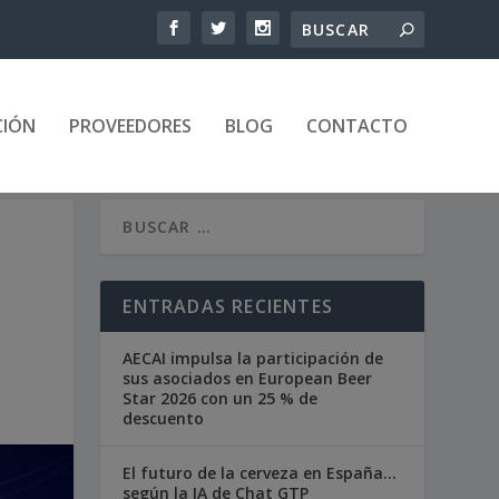
CIÓN
PROVEEDORES
BLOG
CONTACTO
ENTRADAS RECIENTES
AECAI impulsa la participación de
sus asociados en European Beer
Star 2026 con un 25 % de
descuento
El futuro de la cerveza en España…
según la IA de Chat GTP