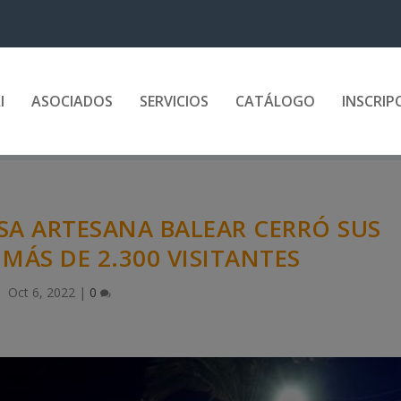
I
ASOCIADOS
SERVICIOS
CATÁLOGO
INSCRIP
VESA ARTESANA BALEAR CERRÓ SUS
 MÁS DE 2.300 VISITANTES
Oct 6, 2022
|
0