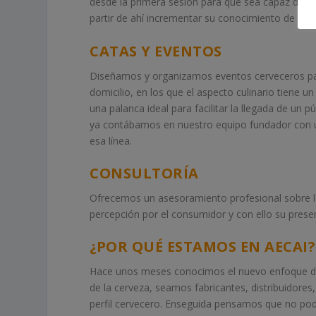
desde la primera sesión para que sea capaz de an
partir de ahí incrementar su conocimiento de ingre
CATAS Y EVENTOS
Diseñamos y organizamos eventos cerveceros par
domicilio, en los que el aspecto culinario tiene
una palanca ideal para facilitar la llegada de un 
ya contábamos en nuestro equipo fundador con 
esa línea.
CONSULTORÍA
Ofrecemos un asesoramiento profesional sobre los
percepción por el consumidor y con ello su presen
¿POR QUÉ ESTAMOS EN AECAI?
Hace unos meses conocimos el nuevo enfoque de
de la cerveza, seamos fabricantes, distribuidores
perfil cervecero. Enseguida pensamos que no pod