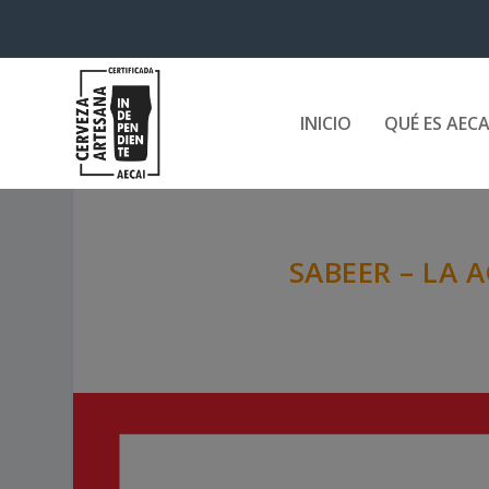
INICIO
QUÉ ES AECA
SABEER – LA 