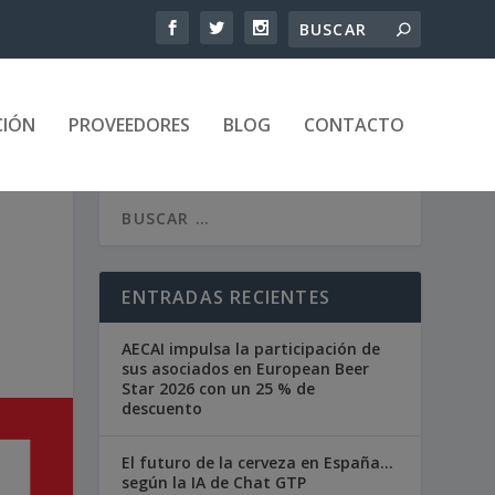
CIÓN
PROVEEDORES
BLOG
CONTACTO
ENTRADAS RECIENTES
AECAI impulsa la participación de
sus asociados en European Beer
Star 2026 con un 25 % de
descuento
El futuro de la cerveza en España…
según la IA de Chat GTP