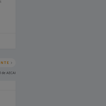
s
ENTE
l de AECAI