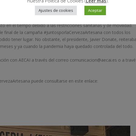
nuestra Política de Cookies (
Leer más
).
00:55
Ajustes de cookies
Aceptar
o en el tiempo debido a las restricciones sanitarias y de movilidad.
 de final de la campaña #JuntosporlaCervezaArtesana con todos los
dido tener lugar. No obstante, el presidente, Javier Donate, reiterab
os meses y ya cuando la pandemia haya quedado controlada del todo.
ción con AECAI a través del correo comunicacion@aecai.es o a travé
ervezaArtesana puede consultarse en este enlace: