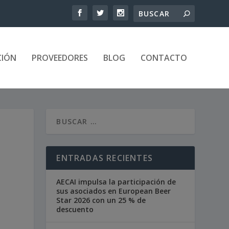
CIÓN
PROVEEDORES
BLOG
CONTACTO
ENTRADAS RECIENTES
AECAI impulsa la participación de
sus asociados en European Beer
Star 2026 con un 25 % de
descuento