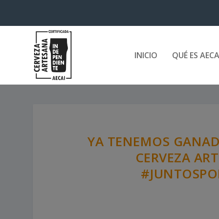
INICIO
QUÉ ES AECA
YA TENEMOS GANADO
CERVEZA AR
#JUNTOSPO