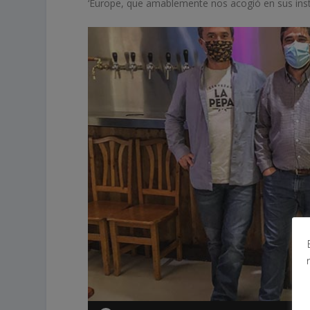
‘Europe, que amablemente nos acogió en sus insta
Reproductor
de
vídeo