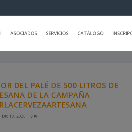
I
ASOCIADOS
SERVICIOS
CATÁLOGO
INSCRIP
R DEL PALÉ DE 500 LITROS DE
TESANA DE LA CAMPAÑA
RLACERVEZAARTESANA
Dic 18, 2020
|
0