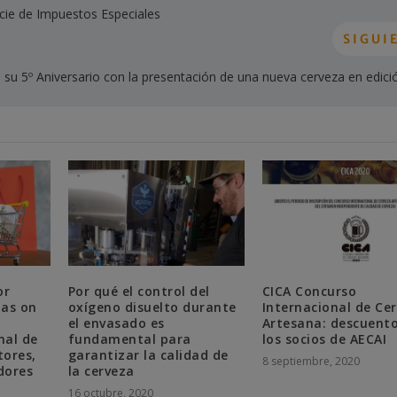
icie de Impuestos Especiales
SIGUI
su 5º Aniversario con la presentación de una nueva cerveza en edici
or
Por qué el control del
CICA Concurso
zas on
oxígeno disuelto durante
Internacional de Ce
el envasado es
Artesana: descuent
nal de
fundamental para
los socios de AECAI
tores,
garantizar la calidad de
8 septiembre, 2020
dores
la cerveza
16 octubre, 2020