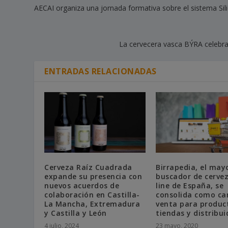
AECAI organiza una jornada formativa sobre el sistema Sil
La cervecera vasca BÝRA celebra 
ENTRADAS RELACIONADAS
Cerveza Raíz Cuadrada
Birrapedia, el may
expande su presencia con
buscador de cerve
nuevos acuerdos de
line de España, se
colaboración en Castilla-
consolida como ca
La Mancha, Extremadura
venta para produc
y Castilla y León
tiendas y distribui
4 julio, 2024
23 mayo, 2020