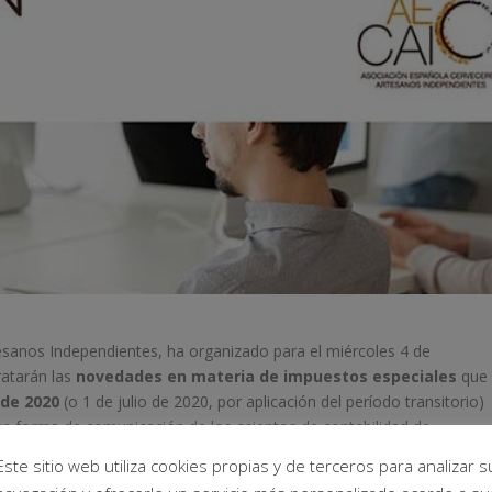
esanos Independientes, ha organizado para el miércoles 4 de
ratarán las
novedades en materia de impuestos especiales
que
 de 2020
(o 1 de julio de 2020, por aplicación del período transitorio)
va forma de comunicación de los asientos de contabilidad de
Este sitio web utiliza cookies propias y de terceros para analizar s