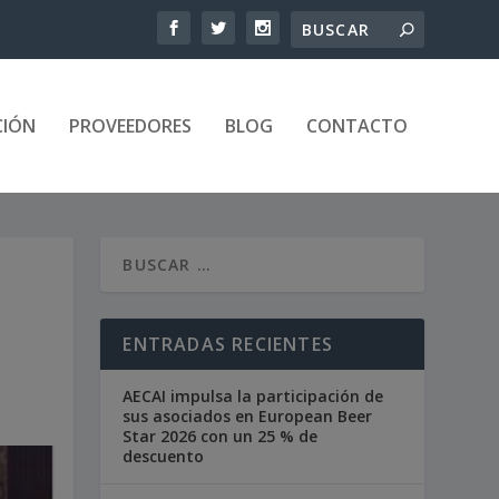
CIÓN
PROVEEDORES
BLOG
CONTACTO
ENTRADAS RECIENTES
AECAI impulsa la participación de
sus asociados en European Beer
Star 2026 con un 25 % de
descuento