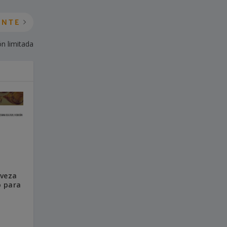
ENTE
ón limitada
rveza
o para