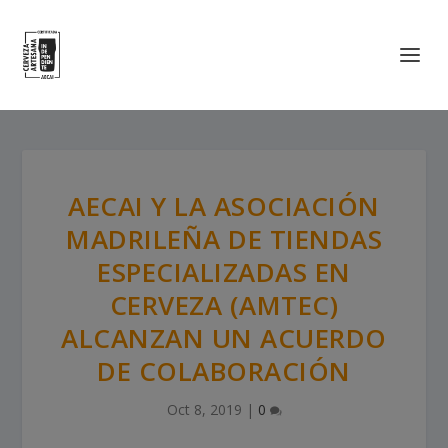
AECAI Y LA ASOCIACIÓN
MADRILEÑA DE TIENDAS
ESPECIALIZADAS EN
CERVEZA (AMTEC)
ALCANZAN UN ACUERDO
DE COLABORACIÓN
Oct 8, 2019
|
0