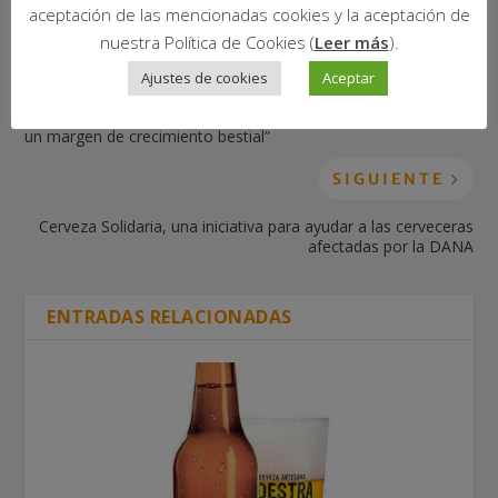
aceptación de las mencionadas cookies y la aceptación de
nuestra Política de Cookies (
Leer más
).
ANTERIOR
Ajustes de cookies
Aceptar
“Si miras en otros lugares de Europa, el porcentaje de la
cerveza artesana es muchísimo más alto; en España tenemos
un margen de crecimiento bestial”
SIGUIENTE
Cerveza Solidaria, una iniciativa para ayudar a las cerveceras
afectadas por la DANA
ENTRADAS RELACIONADAS