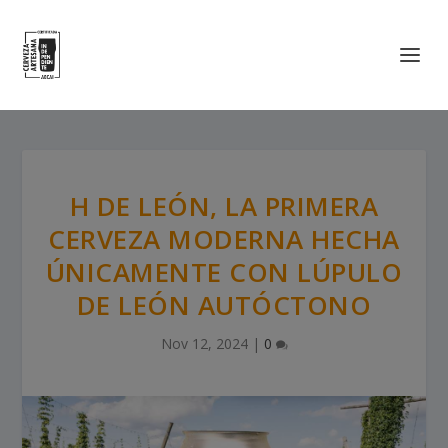
H DE LEÓN, LA PRIMERA
CERVEZA MODERNA HECHA
ÚNICAMENTE CON LÚPULO
DE LEÓN AUTÓCTONO
Nov 12, 2024
|
0