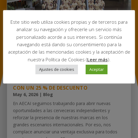
Este sitio web utiliza cookies propias y de terceros para
analizar su navegación y ofrecerle un servicio más
personalizado acorde a sus intereses. Si continúa
navegando está dando su consentimiento para la
aceptación de las mencionadas cookies y la aceptación de
nuestra Política de Cookies (
Leer más
).
Ajustes de cookies
Aceptar
AECAI IMPULSA LA PARTICIPACIÓN DE SUS
ASOCIADOS EN EUROPEAN BEER STAR 2026
CON UN 25 % DE DESCUENTO
May 6, 2026
|
Blog
En AECAI seguimos trabajando para abrir nuevas
oportunidades a las cerveceras independientes y
reforzar la presencia de nuestras marcas en los
grandes escenarios internacionales. Por eso, nos
complace anunciar una ventaja exclusiva para todos