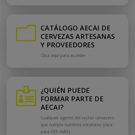
CATÁLOGO AECAI DE
m
CERVEZAS ARTESANAS
Y PROVEEDORES
Clica aquí para acceder
¿QUIÉN PUEDE

FORMAR PARTE DE
AECAI?
Cualquier agente del sector cervecero
que cumpla nuestros estatutos (clica
para VER MÁS)